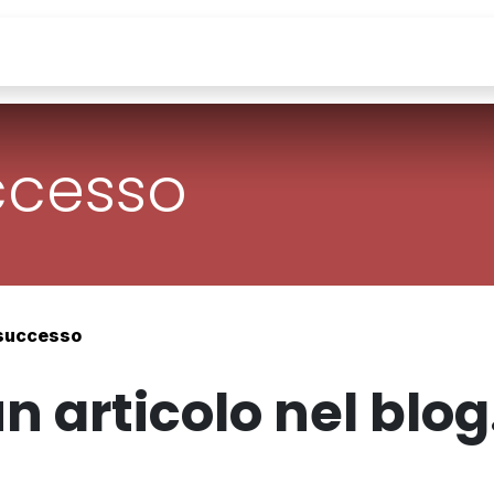
zi IT
Cloud / DevOps
PostgreSQL
Forma
uccesso
 successo
 articolo nel blog