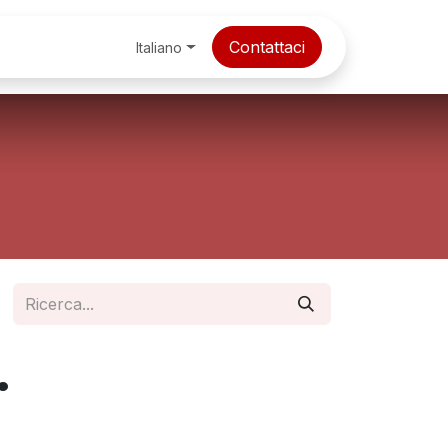
zione, Consulenza & Soft Skills
Contattaci
Cybersecurity & Fore
Italiano
.