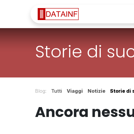
Passa al contenuto
Home
Servi
Storie di s
Blog:
Tutti
Viaggi
Notizie
Storie di
Ancora nessun