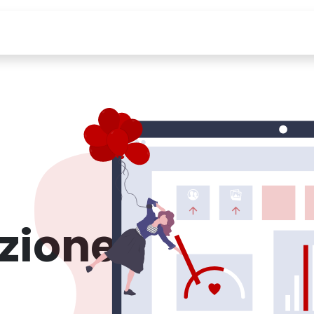
zi IT
Cloud / DevOps
PostgreSQL
Forma
zione