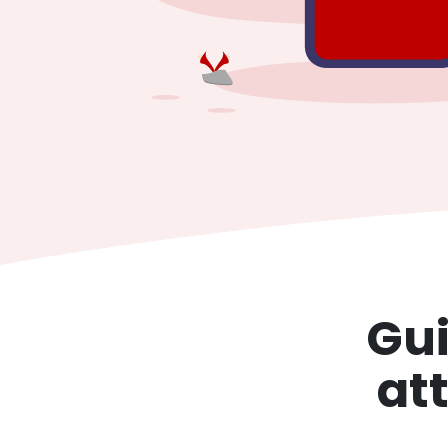
Gui
at