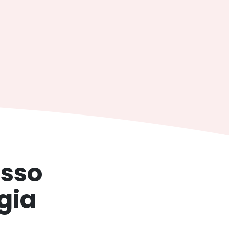
esso
gia