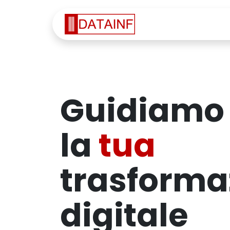
Passa al contenuto
Home
Servi
Guidiamo
la
tua
trasforma
digitale