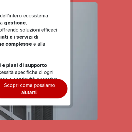
ell’intero ecosistema
la
gestione
,
 offrendo soluzioni efficaci
ti e i servizi di
he complesse
e alla
e piani di supporto
cessità specifiche di ogni
nce e continuità operativa.
Scopri come possiamo
aiutarti!