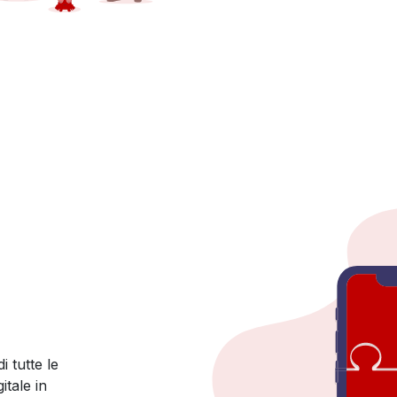
i
i tutte le
tale in