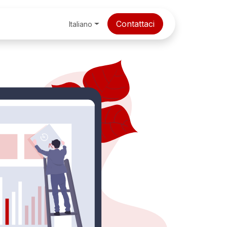
zione, Consulenza & Soft Skills
Contattaci
Cybersecurity & Fore
Italiano