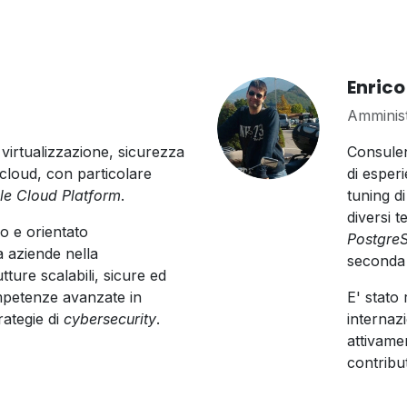
Enrico
Amminist
 virtualizzazione, sicurezza
Consulen
 cloud, con particolare
di esper
e Cloud Platform
.
tuning d
diversi t
o e orientato
Postgre
a aziende nella
seconda 
tture scalabili, sicure ed
ompetenze avanzate in
E' stato
rategie di
cybersecurity
.
internaz
attivame
contributi