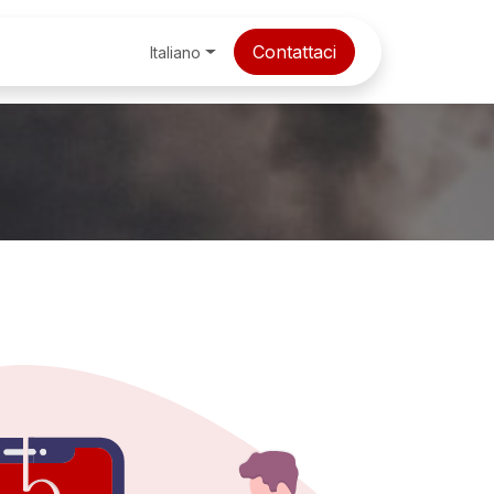
zione, Consulenza & Soft Skills
Contattaci
Cybersecurity & Fore
Italiano