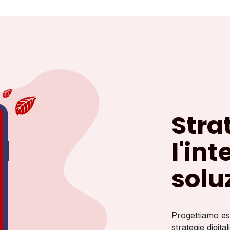
Stra
l'in
solu
Progettiamo es
strategie digital