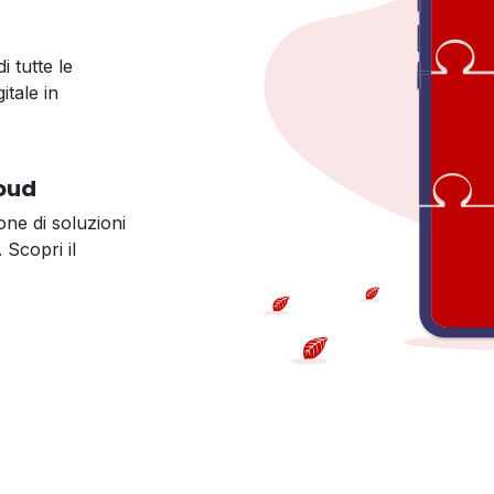
i tutte le
tale in
loud
ne di soluzioni
 Scopri il