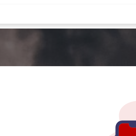
zi IT
Cloud / DevOps
PostgreSQL
Forma
i