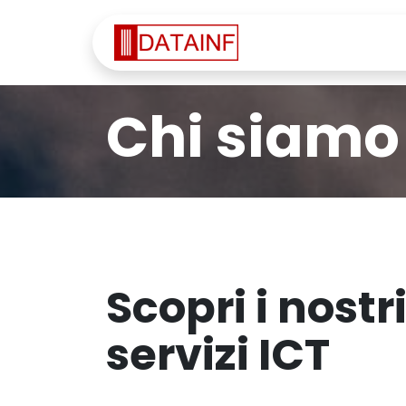
Passa al contenuto
Home
Servi
Chi siamo
Scopri i nostr
servizi ICT